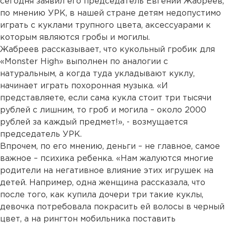
сегодня заявил его председатель Евгений Жабреев,
по мнению УРК, в нашей стране детям недопустимо
играть с куклами трупного цвета, аксессуарами к
которым являются гробы и могилы.
Жабреев рассказывает, что кукольный гробик для
«Monster High» выполнен по аналогии с
натуральным, а когда туда укладывают куклу,
начинает играть похоронная музыка. «И
представляете, если сама кукла стоит три тысячи
рублей с лишним, то гроб и могила – около 2000
рублей за каждый предмет!», - возмущается
председатель УРК.
Впрочем, по его мнению, деньги – не главное, самое
важное – психика ребенка. «Нам жалуются многие
родители на негативное влияние этих игрушек на
детей. Например, одна женщина рассказала, что
после того, как купила дочери три такие куклы,
девочка потребовала покрасить ей волосы в черный
цвет, а на рингтон мобильника поставить