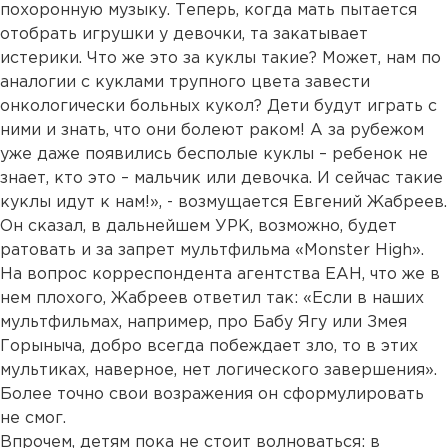
похоронную музыку. Теперь, когда мать пытается
отобрать игрушки у девочки, та закатывает
истерики. Что же это за куклы такие? Может, нам по
аналогии с куклами трупного цвета завести
онкологически больных кукол? Дети будут играть с
ними и знать, что они болеют раком! А за рубежом
уже даже появились бесполые куклы – ребенок не
знает, кто это – мальчик или девочка. И сейчас такие
куклы идут к нам!», - возмущается Евгений Жабреев.
Он сказал, в дальнейшем УРК, возможно, будет
ратовать и за запрет мультфильма «Monster High».
На вопрос корреспондента агентства ЕАН, что же в
нем плохого, Жабреев ответил так: «Если в наших
мультфильмах, например, про Бабу Ягу или Змея
Горыныча, добро всегда побеждает зло, то в этих
мультиках, наверное, нет логического завершения».
Более точно свои возражения он сформулировать
не смог.
Впрочем, детям пока не стоит волноваться: в