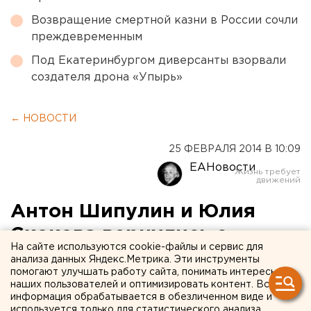
Возвращение смертной казни в России сочли
преждевременным
Под Екатеринбургом диверсанты взорвали
создателя дрона «Упырь»
← НОВОСТИ
25 ФЕВРАЛЯ 2014 В 10:09
ЕАНовости
Антон Шипулин и Юлия
Скокова вернулись с
На сайте используются cookie-файлы и сервис для
Олимпиады в Екатеринбург
анализа данных Яндекс.Метрика. Эти инструменты
помогают улучшать работу сайта, понимать интересы
наших пользователей и оптимизировать контент. Вся
Свердловские олимпийцы вернулись домой.
информация обрабатывается в обезличенном виде и
используется только для статистического анализа.