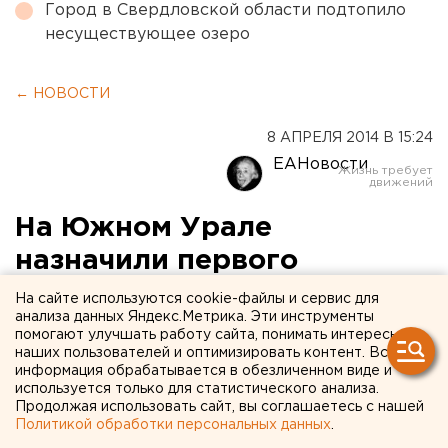
Город в Свердловской области подтопило
несуществующее озеро
← НОВОСТИ
8 АПРЕЛЯ 2014 В 15:24
ЕАНовости
На Южном Урале
назначили первого
замминистра
На сайте используются cookie-файлы и сервис для
анализа данных Яндекс.Метрика. Эти инструменты
регионального
помогают улучшать работу сайта, понимать интересы
наших пользователей и оптимизировать контент. Вся
минэкономразвития
информация обрабатывается в обезличенном виде и
используется только для статистического анализа.
Этот пост заняла Ирина Акбашева.
Продолжая использовать сайт, вы соглашаетесь с нашей
Политикой обработки персональных данных
.