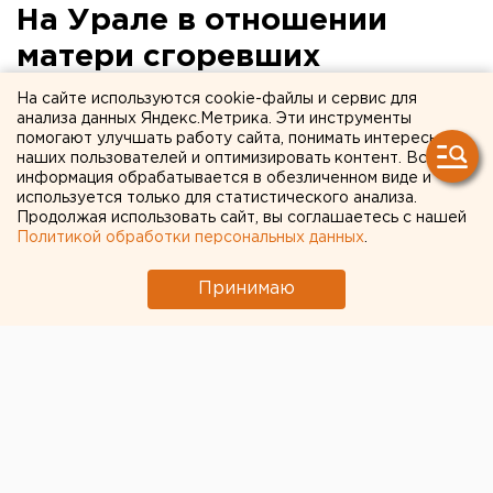
На Урале в отношении
матери сгоревших
малышей завели уголовное
На сайте используются cookie-файлы и сервис для
анализа данных Яндекс.Метрика. Эти инструменты
дело
помогают улучшать работу сайта, понимать интересы
наших пользователей и оптимизировать контент. Вся
информация обрабатывается в обезличенном виде и
Подозреваемой вменяют сразу две уголовные
используется только для статистического анализа.
статьи.
Продолжая использовать сайт, вы соглашаетесь с нашей
Политикой обработки персональных данных
.
На многодетную мать из свердловского поселка
Алтынай завели уголовное дело. Ей вменяют
Принимаю
неисполнение родительских обязанностей и
причинение смерти по неосторожности, сообщили
агентству ЕАН в пресс-службе следственного
управления СКР по Свердловской области.
Обе статьи уже объединены в одно производство.
Сегодня 24-летнюю мать допросят в качестве
подозреваемой.