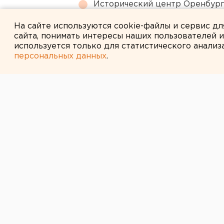
Исторический центр Оренбурга
небоскребами — на паузе
На сайте используются cookie-файлы и сервис д
сайта, понимать интересы наших пользователей 
используется только для статистического анализ
персональных данных
.
← НОВОСТИ
24 АПРЕЛЯ 2014 В 17:50
В Югре за ночь
собой девушка
Дама спрыгнула с 4 этажа, а парен
За минувшие сутки, 23 апреля, в 
руки. Молодая девушка выпала из 
парке, передает корреспондент а