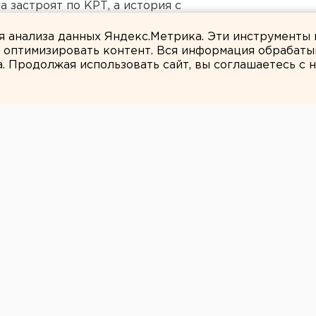
 застроят по КРТ, а история с
ля анализа данных Яндекс.Метрика. Эти инструменты
и оптимизировать контент. Вся информация обрабаты
а. Продолжая использовать сайт, вы соглашаетесь с
ЕАНовости
 покончили с
 и юноша
ь повесился в парке.
Сургуте два человека наложили на себя
окна 4 этажа, а парень повесился в
гентства ЕАН.