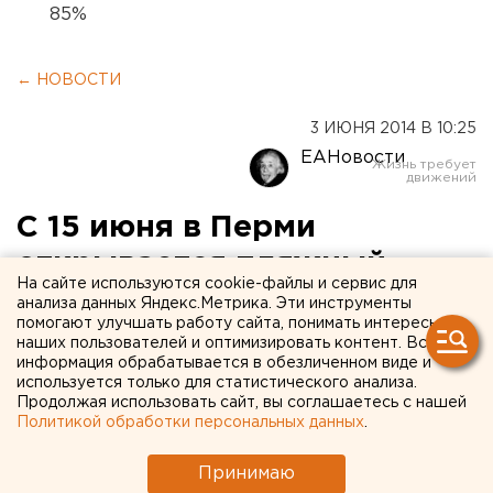
85%
← НОВОСТИ
3 ИЮНЯ 2014 В 10:25
ЕАНовости
С 15 июня в Перми
открывается пляжный
На сайте используются cookie-файлы и сервис для
сезон
анализа данных Яндекс.Метрика. Эти инструменты
помогают улучшать работу сайта, понимать интересы
наших пользователей и оптимизировать контент. Вся
На следующей неделе в Прикамье откроется
информация обрабатывается в обезличенном виде и
пляжный сезон.
используется только для статистического анализа.
Продолжая использовать сайт, вы соглашаетесь с нашей
Политикой обработки персональных данных
.
На следующей неделе в Прикамье открывается
пляжный сезон, передает корреспондент агентства
Принимаю
ЕАН. Городские пляжи проработают до конца