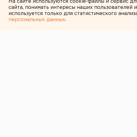
На сайте используются cookie-файлы и сервис д
сайта, понимать интересы наших пользователей 
используется только для статистического анализ
персональных данных
.
← НОВОСТИ
4 ИЮНЯ 2014 В 11:35
Чиновница из 
себе греческие
бюджетный сч
Женщина предоставила липовые д
перелет.
Полицейские Ханты-Мансийского 
уголовное дело по статье «Мошен