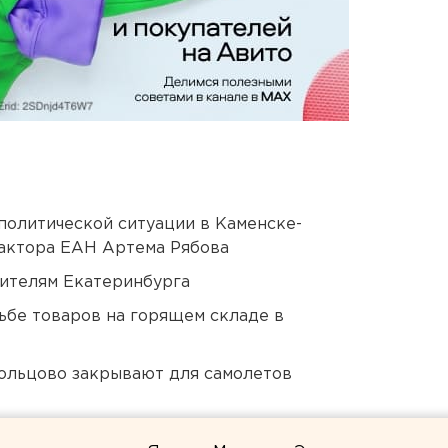
политической ситуации в Каменске-
актора ЕАН Артема Рябова
ителям Екатеринбурга
дьбе товаров на горящем складе в
ольцово закрывают для самолетов
куют УрФО по утрам