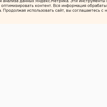
ля анализа данных Яндекс.Метрика. Эти инструменты
и оптимизировать контент. Вся информация обрабаты
а. Продолжая использовать сайт, вы соглашаетесь с
ЕАНовости
Югры устроила
 каникулы за
ет
окументы, чтобы вернуть деньги за
автономного округа возбудили
ничество» в отношении