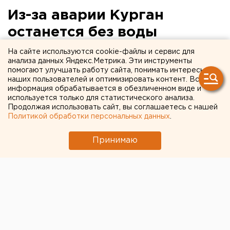
Из-за аварии Курган
останется без воды
На сайте используются cookie-файлы и сервис для
Воды в домах не будет всю ночь.
анализа данных Яндекс.Метрика. Эти инструменты
помогают улучшать работу сайта, понимать интересы
Сегодня с полуночи до 6 утра жители зауральской
наших пользователей и оптимизировать контент. Вся
информация обрабатывается в обезличенном виде и
столицы останутся без воды. В это время
используется только для статистического анализа.
специалисты будут устранять аварию, которая
Продолжая использовать сайт, вы соглашаетесь с нашей
произошла на магистральном водопроводе на улице
Политикой обработки персональных данных
.
Белинского, сообщили агентству ЕАН в пресс-
Принимаю
службе мэрии.
В данный момент ведутся подготовительные работы
для восстановления поврежденной трубы.
Локализовать прорыв надеются в кратчайшие
сроки.
Отметим, что подача воды в микрорайоны
варгашинского направления – Смолино, Лесной,
Придорожный, Керамзитный, Затобольный, Глинки и