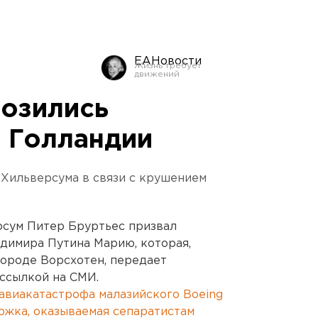
ЕАНовости
розились
 Голландии
 Хильверсума в связи с крушением
рсум Питер Бруртьес призвал
димира Путина Марию, которая,
городе Ворсхотен, передает
ссылкой на СМИ.
авиакатастрофа малазийского Boeing
ржка, оказываемая сепаратистам