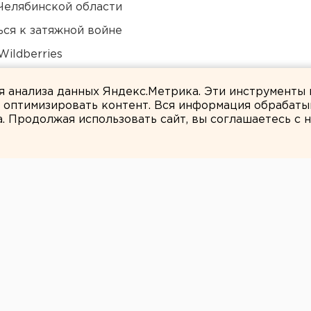
Челябинской области
ся к затяжной войне
ildberries
али о борьбе с желтой водой
ля анализа данных Яндекс.Метрика. Эти инструменты
и оптимизировать контент. Вся информация обрабаты
а. Продолжая использовать сайт, вы соглашаетесь с
ЕАНовости
отребовал
ерить его и Олега
екторе лжи