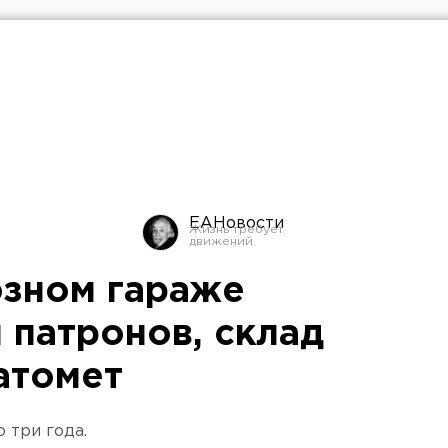
ЕАНовости
озном гараже
 патронов, склад
атомет
 три года.