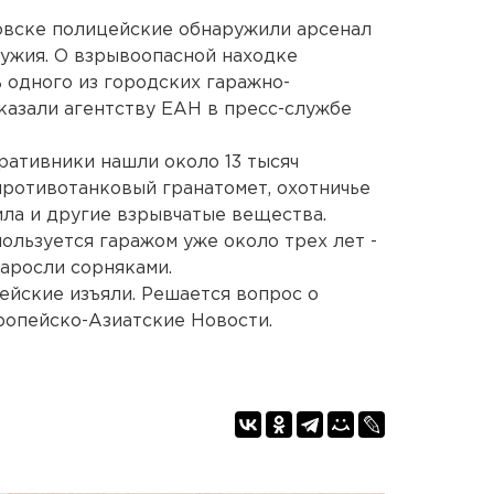
овске полицейские обнаружили арсенал
ружия. О взрывоопасной находке
 одного из городских гаражно-
казали агентству ЕАН в пресс-службе
ативники нашли около 13 тысяч
й противотанковый гранатомет, охотничье
ила и другие взрывчатые вещества.
пользуется гаражом уже около трех лет -
заросли сорняками.
йские изъяли. Решается вопрос о
ропейско-Азиатские Новости.