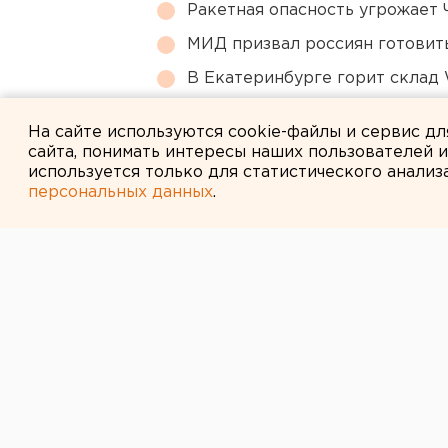
Ракетная опасность угрожает 
МИД призвал россиян готовить
В Екатеринбурге горит склад W
Власти Екатеринбурга рассказ
На сайте используются cookie-файлы и сервис д
сайта, понимать интересы наших пользователей 
используется только для статистического анализ
персональных данных
.
← НОВОСТИ
25 ИЮЛЯ 2014 В 15:40
Мэр Ройзман п
публично пров
Кинева на дет