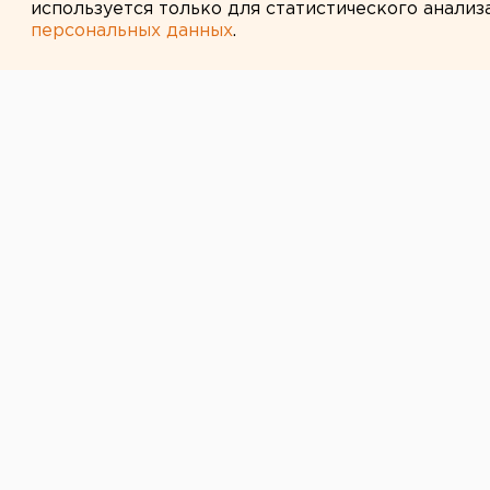
используется только для статистического анализ
персональных данных
.
← НОВОСТИ
9 АВГУСТА 2014 В 11:10
Житель Магнит
судью в ходе 
приговора
Мужчина выслушал вердикт и набр
Фемиды.
Подсудимый из Магнитогорска наб
ему вердикт, сообщили агентству
По данным надзорного ведомства, 