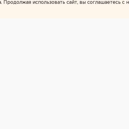
а. Продолжая использовать сайт, вы соглашаетесь с
ЕАНовости
огорска напал на
оглашения
осился с кулаками на служителя
росился на судью, когда тот оглашал
 ЕАН в прокуратуре Южного Урала.
23-летнего челябинца судили за кражу.