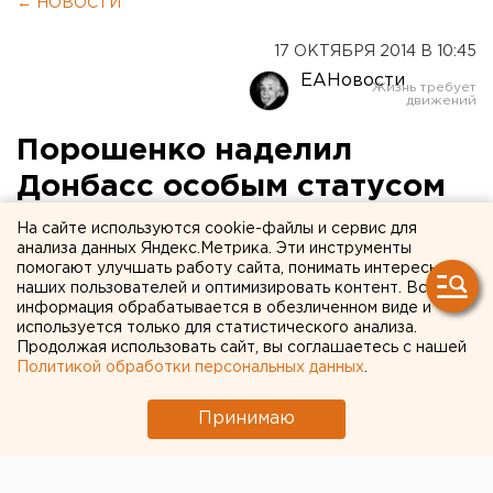
← НОВОСТИ
17 ОКТЯБРЯ 2014 В 10:45
ЕАНовости
Порошенко наделил
Донбасс особым статусом
на три года
На сайте используются cookie-файлы и сервис для
анализа данных Яндекс.Метрика. Эти инструменты
помогают улучшать работу сайта, понимать интересы
Президент подписал закон «Об особом порядке
наших пользователей и оптимизировать контент. Вся
местного самоуправления в отдельных районах
информация обрабатывается в обезличенном виде и
Донецкой и Луганской областей».
используется только для статистического анализа.
Продолжая использовать сайт, вы соглашаетесь с нашей
Политикой обработки персональных данных
.
Президент Украины Петр Порошенко подписал
закон «Об особом порядке местного
Принимаю
самоуправления в отдельных районах Донецкой и
Луганской областей», передает корреспондент
агентства ЕАН.