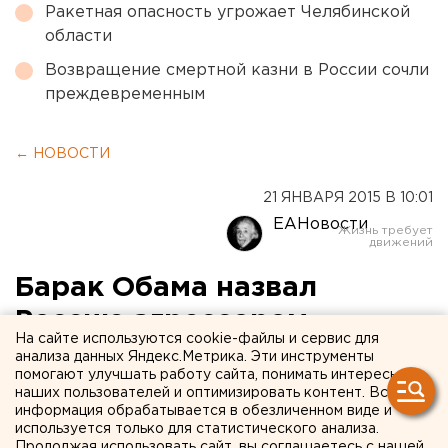
Ракетная опасность угрожает Челябинской
области
Возвращение смертной казни в России сочли
преждевременным
← НОВОСТИ
21 ЯНВАРЯ 2015 В 10:01
ЕАНовости
Барак Обама назвал
Россию агрессором
На сайте используются cookie-файлы и сервис для
анализа данных Яндекс.Метрика. Эти инструменты
Американский президент похвастался, что
помогают улучшать работу сайта, понимать интересы
разорвал экономику РФ в клочья.
наших пользователей и оптимизировать контент. Вся
информация обрабатывается в обезличенном виде и
используется только для статистического анализа.
Президент США Барак Обама в очередной раз
Продолжая использовать сайт, вы соглашаетесь с нашей