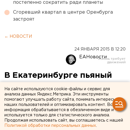
постепенно сократить ради планеты
Сгоревший квартал в центре Оренбурга
застроят
← НОВОСТИ
24 ЯНВАРЯ 2015 В 12:20
ЕАНовости
В Екатеринбурге пьяный
рецидивист угнал машину
На сайте используются cookie-файлы и сервис для
и устроил два ДТП
анализа данных Яндекс.Метрика. Эти инструменты
помогают улучшать работу сайта, понимать интересы
наших пользователей и оптимизировать контент. Вся
Свой поступок бывший зэк объяснил «внезапным
информация обрабатывается в обезличенном виде и
желанием покататься».
используется только для статистического анализа.
Продолжая использовать сайт, вы соглашаетесь с нашей
Политикой обработки персональных данных
.
В Екатеринбурге пьяный рецидивист устроил гонки