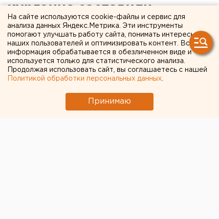
курганца заставили
На сайте используются cookie-файлы и сервис для
лечиться через суд
анализа данных Яндекс.Метрика. Эти инструменты
помогают улучшать работу сайта, понимать интересы
наших пользователей и оптимизировать контент. Вся
Идти в больницу добровольно он отказывался.
информация обрабатывается в обезличенном виде и
используется только для статистического анализа.
В Мишкинском районе местного жителя через суд
Продолжая использовать сайт, вы соглашаетесь с нашей
Политикой обработки персональных данных
.
поместили на принудительное лечение в
противотуберкулезный диспансер. Самостоятельно
Принимаю
больной мужчина лечиться не желал, сообщили
агентству ЕАН в пресс-службе прокуратуры
Курганской области.
Установлено, что сельчанин знал о своем
заболевании, но не лечился, зато активно посещал
общественные места и тем самым мог заразить
окружающих. В результате мужчину пришлось
отправить в больницу по решению суда.
Европейско-Азиатские Новости.