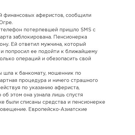
й финансовых аферистов, сообщили
Югре.
й телефон потерпевшей пришло SMS с
карта заблокирована. Пенсионерка
ону. Ей ответил мужчина, который
 и попросил ее подойти к ближайшему
колько операций и обезопасить свой
ы шла к банкомату, мошенник по
дартная процедура и ничего страшного
действуя по указанию афериста,
 об этом она узнала лишь спустя
уже были списаны средства и пенсионерке
овещение. Европейско-Азиатские