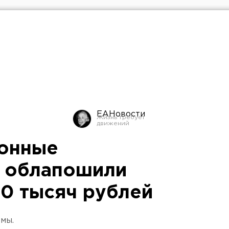
ЕАНовости
онные
» облапошили
0 тысяч рублей
мы.