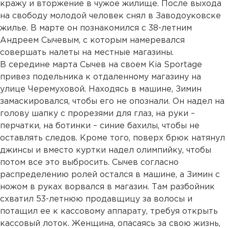
кражу и вторжение в чужое жилище. После выхода
на свободу молодой человек снял в Заводоуковске
жилье. В марте он познакомился с 38-летним
Андреем Сычевым, с которым намеревался
совершать налеты на местные магазины.
В середине марта Сычев на своем Kia Sportage
привез подельника к отдаленному магазину на
улице Черемуховой. Находясь в машине, Зимин
замаскировался, чтобы его не опознали. Он надел на
голову шапку с прорезями для глаз, на руки –
перчатки, на ботинки – синие бахилы, чтобы не
оставлять следов. Кроме того, поверх брюк натянул
джинсы и вместо куртки надел олимпийку, чтобы
потом все это выбросить. Сычев согласно
распределению ролей остался в машине, а Зимин с
ножом в руках ворвался в магазин. Там разбойник
схватил 53-летнюю продавщицу за волосы и
потащил ее к кассовому аппарату, требуя открыть
кассовый лоток. Женщина, опасаясь за свою жизнь,