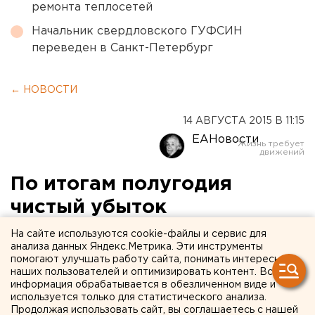
ремонта теплосетей
Начальник свердловского ГУФСИН
переведен в Санкт-Петербург
← НОВОСТИ
14 АВГУСТА 2015 В 11:15
ЕАНовости
По итогам полугодия
чистый убыток
Уралвагонзавода превысил
На сайте используются cookie-файлы и сервис для
анализа данных Яндекс.Метрика. Эти инструменты
5 миллиардов рублей
помогают улучшать работу сайта, понимать интересы
наших пользователей и оптимизировать контент. Вся
информация обрабатывается в обезличенном виде и
Выручка сократилась более чем на треть.
используется только для статистического анализа.
Продолжая использовать сайт, вы соглашаетесь с нашей