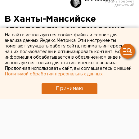
В Ханты-Мансийске
стартовали соревнования
На сайте используются cookie-файлы и сервис для
по конному спорту
анализа данных Яндекс.Метрика. Эти инструменты
помогают улучшать работу сайта, понимать интересы
наших пользователей и оптимизировать контент. Вся
Победитель получит 800 рублей.
информация обрабатывается в обезличенном виде и
используется только для статистического анализа.
Сегодня в столице Югры стартовали окружные
Продолжая использовать сайт, вы соглашаетесь с нашей
Политикой обработки персональных данных
.
соревнования по выездке и конкуру, передает
корреспондент агентства ЕАН. В мероприятии
Принимаю
примут участие 50 наездников из Югры и Ямала.
Уже состоялась выездка «Предварительный приз».
После 14:00 пройдут соревнования по конкуру.
Возраст участников до 12 лет. Победитель получит
800 рублей и памятный сувенир.
В прошлом году на окружных состязаниях по
конкуру победила спортсменка из Советского. В