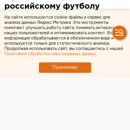
российскому футболу
нужны преданные люди
На сайте используются cookie-файлы и сервис для
анализа данных Яндекс.Метрика. Эти инструменты
помогают улучшать работу сайта, понимать интересы
На днях пройдут выборы руководства
наших пользователей и оптимизировать контент. Вся
Российского футбольного союза.
информация обрабатывается в обезличенном виде и
используется только для статистического анализа.
Продолжая использовать сайт, вы соглашаетесь с нашей
Министр спорта России Виталий Мутко поговорил с
Политикой обработки персональных данных
.
журналистами на тему дальнейшего развития
отечественного футбола, передает корреспондент
Принимаю
агентства ЕАН.
По словам Виталия Мутко, он определится с новым
составом руководства Российского футбольного
союза после 2 сентября. Именно в этот день на
внеочередной конференции РФС будет избран его
президент. На данный момент единственным
претендентом на эту должность является сам Мутко,
пишет «Российская газета».
Министр спорта считает, что в футбол должны