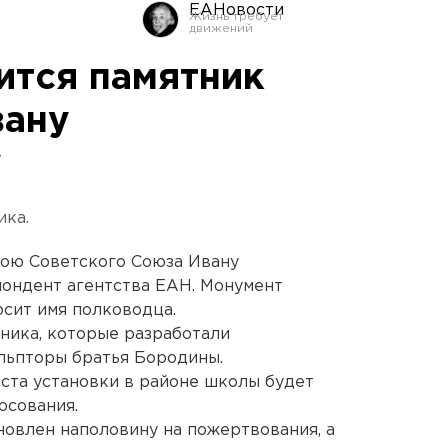
ЕАНовости
ится памятник
вану
у
ика.
рою Советского Союза Ивану
ондент агентства ЕАН. Монумент
осит имя полководца.
ника, которые разработали
льпторы братья Бородины.
ста установки в районе школы будет
осования.
новлен наполовину на пожертвования, а