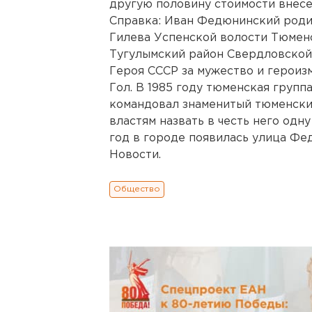
другую половину стоимости внесе
Справка: Иван Федюнинский родил
Гилева Успенской волости Тюменс
Тугулымский район Свердловской
Героя СССР за мужество и героизм
Гол. В 1985 году тюменская групп
командовал знаменитый тюменски
властям назвать в честь него одн
год в городе появилась улица Фе
Новости.
Общество