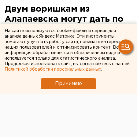
Двум воришкам из
Алапаевска могут дать по
пять лет за кражу носков и
На сайте используются cookie-файлы и сервис для
анализа данных Яндекс.Метрика. Эти инструменты
детских игрушек
помогают улучшать работу сайта, понимать интересы
наших пользователей и оптимизировать контент. Вся
информация обрабатывается в обезличенном виде и
Молодые люди поживились трофеями в
используется только для статистического анализа.
промтоварах и парикмахерской.
Продолжая использовать сайт, вы соглашаетесь с нашей
Политикой обработки персональных данных
.
Полицейские Алапаевска задержали двух
неудачливых воришек 23 и 28 лет, которые ночью
Принимаю
обокрали парикмахерскую и магазин промтоваров,
сообщили агентству ЕАН в пресс-службе
областного главка.
Когда стемнело, злоумышленники залезли в
парикмахерскую, где украли фотоаппарат, а сразу
после этого забрались в магазин промтоваров,
расположенный по соседству. Там они поживились