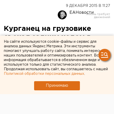
9 ДЕКАБРЯ 2015 В 11:27
ЕАНовости
Курганец на грузовике
съехал задним ходом в
На сайте используются cookie-файлы и сервис для
карьер и разбился
анализа данных Яндекс.Метрика. Эти инструменты
помогают улучшать работу сайта, понимать интересы
насмерть
наших пользователей и оптимизировать контент. Вся
информация обрабатывается в обезличенном виде и
используется только для статистического анализа.
В Курганской области 43-летний водитель
Продолжая использовать сайт, вы соглашаетесь с нашей
грузовика погиб на производственной
Политикой обработки персональных данных
.
территории в селе Першино.
Принимаю
В Далматовском районе Курганской области 43-
летний водитель грузовика погиб на
производственной территории в селе Першино,
сообщили агентству ЕАН в пресс-службе