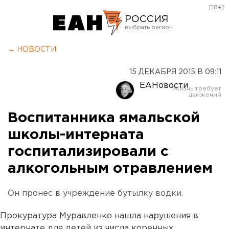
[18+]
РОССИЯ
Екатеринбург
← НОВОСТИ
Челябинск
15 ДЕКАБРЯ 2015 В 09:11
Курган
ЕАНовости
Оренбург
Воспитанника ямальской
школы-интерната
госпитализировали с
алкогольным отравлением
Он пронес в учреждение бутылку водки.
Прокуратура Муравленко нашла нарушения в
интернате для детей из числа коренных