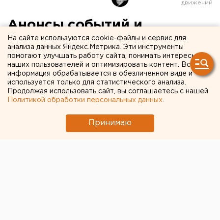
Анонсы событий и
мероприятий на 15 декабря
На сайте используются cookie-файлы и сервис для
анализа данных Яндекс.Метрика. Эти инструменты
помогают улучшать работу сайта, понимать интересы
Анонсы событий и мероприятий в Екатеринбурге
наших пользователей и оптимизировать контент. Вся
информация обрабатывается в обезличенном виде и
и Свердловской области на 15 декабря.
используется только для статистического анализа.
Продолжая использовать сайт, вы соглашаетесь с нашей
В 10:30 начнется пресс-тур в муниципальное
Политикой обработки персональных данных
.
автотранспортное предприятие (улица
Челюскинцев, 35). Директор предприятия Владимир
Принимаю
Кайсаров расскажет, как живет и выживает
общественный транспорт в Екатеринбурге сегодня.
В 12:00 по адресу улица Горького, 14а состоится
выездное совещание, которое проведет главный
архитектор Екатеринбурга Тимур Абдуллаев. Речь
на совещании пойдет о благоустройстве
набережной в районе улицы Горького и о вопросах
развития набережной реки Исети в целом.