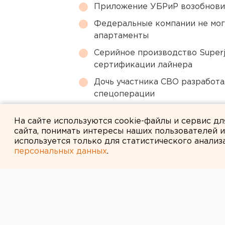
Приложение УБРиР возобнови
Федеральные компании не мог
апартаменты
Серийное производство Superj
сертификации лайнера
Дочь участника СВО разработа
спецоперации
Под Екатеринбургом диверсан
На сайте используются cookie-файлы и сервис д
сайта, понимать интересы наших пользователей 
используется только для статистического анализ
персональных данных
.
← НОВОСТИ
12 ЯНВАРЯ 2016 В 17:32
В Салехарде м