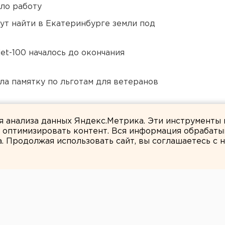
ло работу
ут найти в Екатеринбурге земли под
et-100 началось до окончания
ла памятку по льготам для ветеранов
ты взорвали создателя дрона «Упырь»
ля анализа данных Яндекс.Метрика. Эти инструменты
и оптимизировать контент. Вся информация обрабаты
а. Продолжая использовать сайт, вы соглашаетесь с
ЕАНовости
ужчина