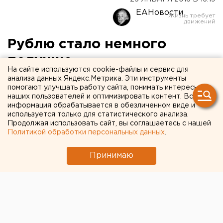
ЕАНовости
Рублю стало немного
получше
На сайте используются cookie-файлы и сервис для
анализа данных Яндекс.Метрика. Эти инструменты
Российская валюта вновь подросла сегодня
помогают улучшать работу сайта, понимать интересы
относительно евро и доллара.
наших пользователей и оптимизировать контент. Вся
информация обрабатывается в обезличенном виде и
используется только для статистического анализа.
Центробанк опубликовал первые на этой неделе
Продолжая использовать сайт, вы соглашаетесь с нашей
курсы доллара и евро
с прогнозом «завтра».
Политикой обработки персональных данных
.
Согласно данным регулятора, на 26 января 2015 года
единица американской валюты стоит 77,7965 рубля,
Принимаю
подешевев на 2,7749 рубля, а евро – 84,1603 рубля,
удешевление составило 3,0663 рубля.
«Российский рубль в начале недели укрепляется в
парах с иностранными валютами, но и здесь есть
вероятность, что энтузиазм иссякнет без сырьевой