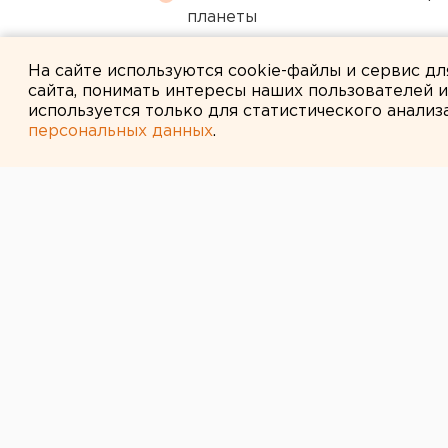
планеты
Город в Свердловской облас
На сайте используются cookie-файлы и сервис д
сайта, понимать интересы наших пользователей 
используется только для статистического анализ
персональных данных
.
← НОВОСТИ
15 МАРТА 2016 В 13:18
В Екатеринбур
цыганку с 3 к
гашиша
Женщина готовила гашиш к сбыту