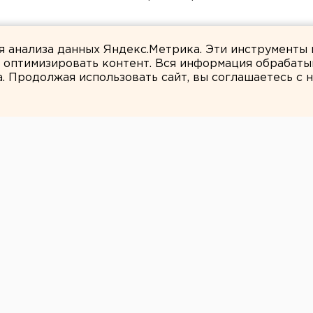
ти подтопило несуществующее озеро
ля анализа данных Яндекс.Метрика. Эти инструменты
и оптимизировать контент. Вся информация обрабаты
а. Продолжая использовать сайт, вы соглашаетесь с
ЕАНовости
ге поймали
илограммами
 в Екатеринбурге.