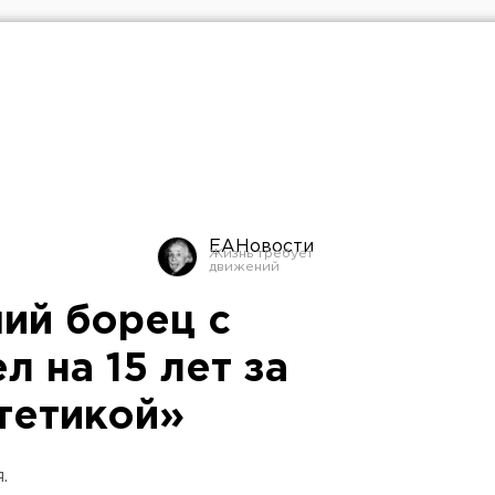
ЕАНовости
ий борец с
л на 15 лет за
тетикой»
.