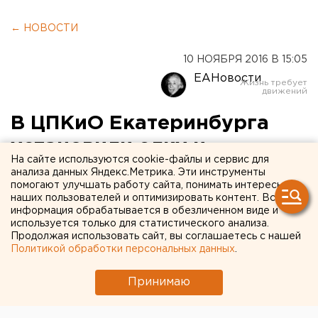
← НОВОСТИ
10 НОЯБРЯ 2016 В 15:05
ЕАНовости
В ЦПКиО Екатеринбурга
установили елку и
На сайте используются cookie-файлы и сервис для
супергорку
анализа данных Яндекс.Метрика. Эти инструменты
помогают улучшать работу сайта, понимать интересы
наших пользователей и оптимизировать контент. Вся
Подготовка к зимнему сезону в самом разгаре.
информация обрабатывается в обезличенном виде и
используется только для статистического анализа.
Подготовка к зимнему сезону в Центральном парке
Продолжая использовать сайт, вы соглашаетесь с нашей
Политикой обработки персональных данных
.
культуры и отдыха имени Маяковского в
Екатеринбурге в самом разгаре, передает
Принимаю
корреспондент агентства ЕАН.
Так, на территории парка уже установили елку и