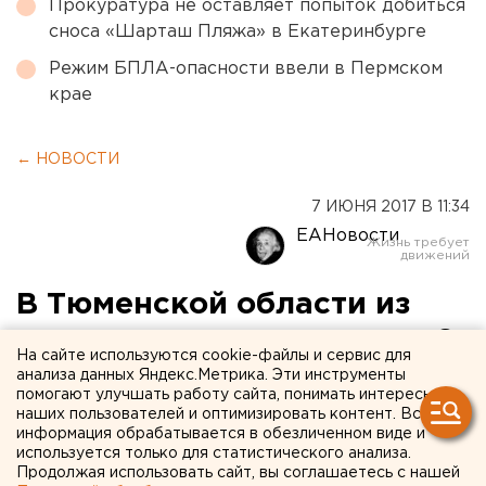
Прокуратура не оставляет попыток добиться
сноса «Шарташ Пляжа» в Екатеринбурге
Режим БПЛА-опасности ввели в Пермском
крае
← НОВОСТИ
7 ИЮНЯ 2017 В 11:34
ЕАНовости
В Тюменской области из
овощехранилища украли 8
На сайте используются cookie-файлы и сервис для
тонн картошки
анализа данных Яндекс.Метрика. Эти инструменты
помогают улучшать работу сайта, понимать интересы
наших пользователей и оптимизировать контент. Вся
информация обрабатывается в обезличенном виде и
используется только для статистического анализа.
Продолжая использовать сайт, вы соглашаетесь с нашей