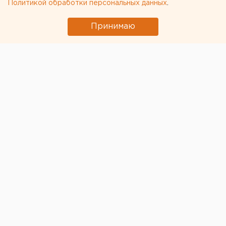
Политикой обработки персональных данных
.
Принимаю
В селе Упорово с территории овощехранилища
сотрудники украли 8 тонн картофеля более чем на
240 тыс. рублей. Злоумышленники уже задержаны,
сообщает пресс-служба УМВД по Тюменской
области.
Установлено, что двое сотрудников
овощехранилища 1982 и 1988 годов рождения 5