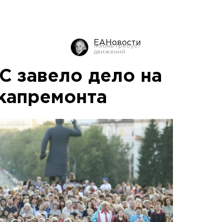
ЕАНовости
 завело дело на
капремонта