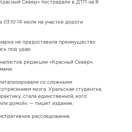
Красный Север» пострадали в ДТП на 8
03:10 14 июля на участке дороги
марка не предоставила преимущество
сь под удар.
рналистов редакции «Красный Север».
мами.
питализировали со сложными
сотрясением мозга. Уральская студентка,
актику, стала единственной, кого
тили домой», — пишет издание.
истративное расследование.