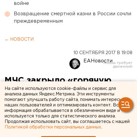
войне
Возвращение смертной казни в России сочли
преждевременным
← НОВОСТИ
10 СЕНТЯБРЯ 2017 В 19:08
ЕАНовости
МЧС закрыло «горячую
На сайте используются cookie-файлы и сервис для
линию» по ДТП в
анализа данных Яндекс.Метрика. Эти инструменты
Свердловской области
помогают улучшать работу сайта, понимать интересы
наших пользователей и оптимизировать контент. Вся
информация обрабатывается в обезличенном виде и
используется только для статистического анализа.
Продолжая использовать сайт, вы соглашаетесь с нашей
Политикой обработки персональных данных
.