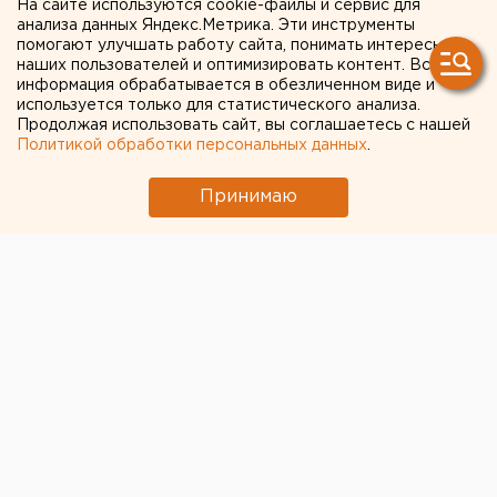
«Экспо-2025»
На сайте используются cookie-файлы и сервис для
анализа данных Яндекс.Метрика. Эти инструменты
помогают улучшать работу сайта, понимать интересы
наших пользователей и оптимизировать контент. Вся
информация обрабатывается в обезличенном виде и
используется только для статистического анализа.
Продолжая использовать сайт, вы соглашаетесь с нашей
Политикой обработки персональных данных
.
Принимаю
Свердловский губернатор Евгений Куйвашев
сегодня продолжит работу по продвижению заявки
России на право проведения Всемирной
универсальной выставки «Экспо-2025» в
Екатеринбурге.