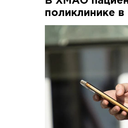
В ХМАО пациен
поликлинике в