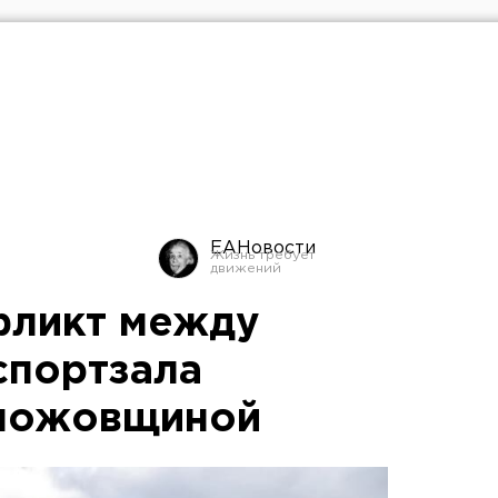
ЕАНовости
фликт между
спортзала
оножовщиной