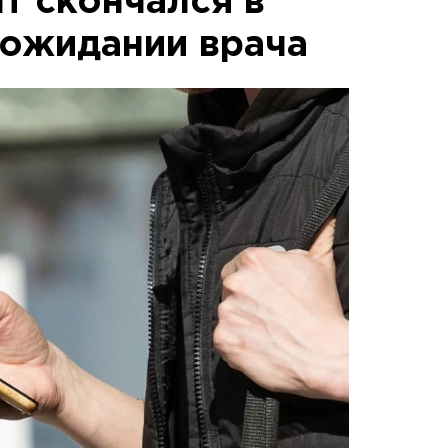
т скончался в
 ожидании врача