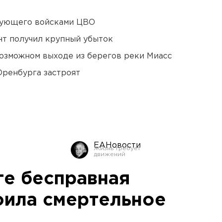
дующего войсками ЦВО
нт получил крупный убыток
озможном выходе из берегов реки Миасс
Оренбурга застроят
ЕАНовости
ге бесправная
оила смертельное