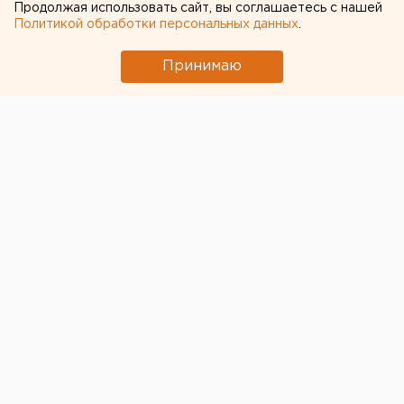
Продолжая использовать сайт, вы соглашаетесь с нашей
Политикой обработки персональных данных
.
Принимаю
© Фото из открытых источников
В Копейске в мясной продукции, поставляемой в
детский сад № 52, нашли кишечную палочку.
Управление Россельхознадзора по Челябинской
области почти месяц проводило проверку
предприятия-поставщика – ООО «Мясное раздолье».