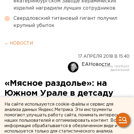
екатеринбургском Заводе керамических
изделий наградили лучших сотрудников
Свердловский титановый гигант получил
крупный убыток
← НОВОСТИ
17 АПРЕЛЯ 2018 В 15:40
ЕАНовости
«Мясное раздолье»: на
Южном Урале в детсаду
нашли продукты с
На сайте используются cookie-файлы и сервис для
анализа данных Яндекс.Метрика. Эти инструменты
кишечной палочкой
помогают улучшать работу сайта, понимать интересы
наших пользователей и оптимизировать контент. Вся
информация обрабатывается в обезличенном виде и
используется только для статистического анализа.