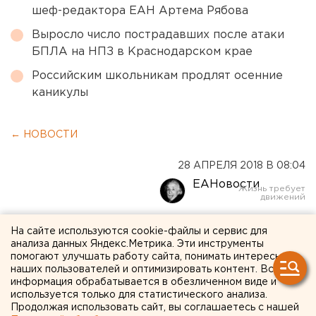
шеф-редактора ЕАН Артема Рябова
Выросло число пострадавших после атаки
БПЛА на НПЗ в Краснодарском крае
Российским школьникам продлят осенние
каникулы
← НОВОСТИ
28 АПРЕЛЯ 2018 В 08:04
ЕАНовости
Мэрия Екатеринбурга
На сайте используются cookie-файлы и сервис для
анализа данных Яндекс.Метрика. Эти инструменты
назвала ответственных за
помогают улучшать работу сайта, понимать интересы
наших пользователей и оптимизировать контент. Вся
«Ночь музеев – 2018»
информация обрабатывается в обезличенном виде и
используется только для статистического анализа.
Продолжая использовать сайт, вы соглашаетесь с нашей