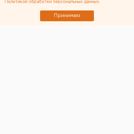
Политикой обработки персональных данных
.
Принимаю
© Фото из открытых источников
И.о. главы администрации Екатеринбурга Алексей
Кожемяко подписал постановление о проведении в
городе «Ночи музеев – 2018». Гензаказчиком и
организатором подготовки определено управление
культуры мэрии.