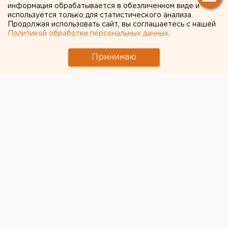
информация обрабатывается в обезличенном виде и
используется только для статистического анализа.
Продолжая использовать сайт, вы соглашаетесь с нашей
Политикой обработки персональных данных
.
Принимаю
© Фото из открытых источников
Официальный представитель МИД Мария Захарова
в интервью
Федеральному агентству новостей
рассказала о коммуникациях с западными коллегами,
о Джен Псаки, установке на русофобию, Боширове и