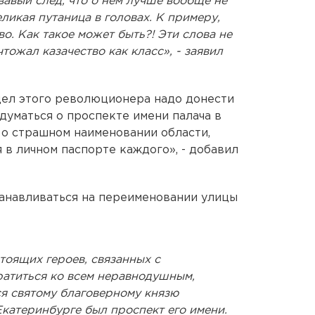
вавый след, что о нем лучше вообще не
еликая путаница в головах. К примеру,
о. Как такое может быть?! Эти слова не
чтожал казачество как класс», - заявил
дел этого революционера надо донести
адуматься о проспекте имени палача в
о страшном наименовании области,
 в личном паспорте каждого», - добавил
танавливаться на переименовании улицы
тоящих героев, связанных с
ратиться ко всем неравнодушным,
ся святому благоверному князю
катеринбурге был проспект его имени.