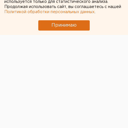
используется только для статистического анализа.
Продолжая использовать сайт, вы соглашаетесь с нашей
Политикой обработки персональных данных
.
Принимаю
© Фото из открытых источников
Ельцин Центр подготовил программу к годовщине
гибели Бориса Немцова. С 27 февраля по 1 марта
пройдут дни памяти
Бориса Немцова
. Вход на
кинопоказы будет бесплатный, по регистрации, на
специальную экскурсию - по билету в музей.
27 февраля журналист Михаил Фишман