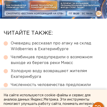
ЧИТАЙТЕ ТАКЖЕ:
Очевидец рассказал про атаку на склад
Wildberries в Екатеринбурге
Челябинцев предупредили о возможном
выходе из берегов реки Миасс
Холодную воду возвращают жителям
Екатеринбурга
Численность человечества предложили
постепенно сократить ради планеты
На сайте используются cookie-файлы и сервис для
Исторический центр Оренбурга застроят по
анализа данных Яндекс.Метрика. Эти инструменты
помогают улучшать работу сайта, понимать интересы
КРТ, а история с небоскребами — на паузе