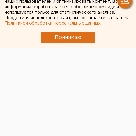
наших пользователей и оптимизировать контент. Вся
информация обрабатывается в обезличенном виде и
используется только для статистического анализа.
← НОВОСТИ
Продолжая использовать сайт, вы соглашаетесь с нашей
Политикой обработки персональных данных
.
15 МАРТА 2020 В 18:23
Дмитрий Моргулес
Принимаю
В Челябинской области
решено не вводить
карантин в школах из-за
коронавируса
В учебных заведениях Челябинской области не
будет введен карантин в связи с эпидемией
коронавируса. Решение об этом принято на
заседании регионального оперативного штаба,
сообщила вице-губернатор региона Ирина Гехт.