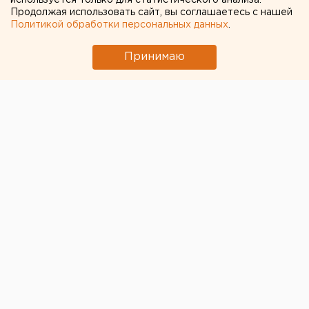
Чтобы не ездили: в Кургане
используется только для статистического анализа.
Продолжая использовать сайт, вы соглашаетесь с нашей
приостановили льготный
Политикой обработки персональных данных
.
проезд для пенсионеров и
Принимаю
школьников