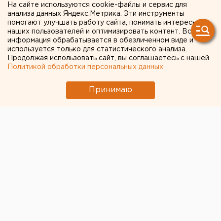
за 18 лет
На сайте используются cookie-файлы и сервис для
анализа данных Яндекс.Метрика. Эти инструменты
помогают улучшать работу сайта, понимать интересы
наших пользователей и оптимизировать контент. Вся
информация обрабатывается в обезличенном виде и
используется только для статистического анализа.
Продолжая использовать сайт, вы соглашаетесь с нашей
Политикой обработки персональных данных
.
Принимаю
Цена нефти марки WTI снижается на торгах больше
чем на 8,5% на фоне новостей о продолжении
распространения коронавируса COVID-19. Стоимость