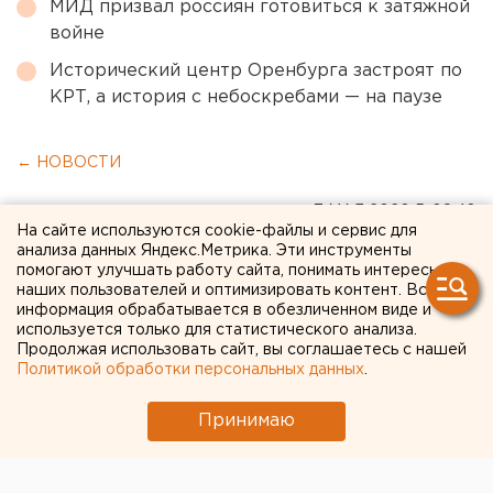
МИД призвал россиян готовиться к затяжной
войне
Исторический центр Оренбурга застроят по
КРТ, а история с небоскребами — на паузе
← НОВОСТИ
7 МАЯ 2020 В 08:40
На сайте используются cookie-файлы и сервис для
ЕАНовости
анализа данных Яндекс.Метрика. Эти инструменты
помогают улучшать работу сайта, понимать интересы
наших пользователей и оптимизировать контент. Вся
Эксперты пообещали
информация обрабатывается в обезличенном виде и
используется только для статистического анализа.
Свердловской области
Продолжая использовать сайт, вы соглашаетесь с нашей
Политикой обработки персональных данных
.
серьезные налоговые
потери
Принимаю