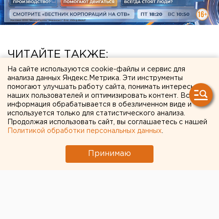
ЧИТАЙТЕ ТАКЖЕ:
На сайте используются cookie-файлы и сервис для
В Свердловской области пересчитали
анализа данных Яндекс.Метрика. Эти инструменты
доплаты к пенсиям летчикам и шахтерам
помогают улучшать работу сайта, понимать интересы
наших пользователей и оптимизировать контент. Вся
Очевидец рассказал про атаку на склад
информация обрабатывается в обезличенном виде и
используется только для статистического анализа.
Wildberries в Екатеринбурге
Продолжая использовать сайт, вы соглашаетесь с нашей
Политикой обработки персональных данных
.
Свердловский титановый гигант получил
крупный убыток
Принимаю
В Екатеринбурге горит склад Wildberries
Ракетную опасность объявили в
Свердловской области
← НОВОСТИ