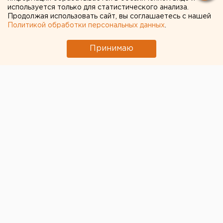
используется только для статистического анализа.
Продолжая использовать сайт, вы соглашаетесь с нашей
Политикой обработки персональных данных
.
Принимаю
В Челябинской области задержали южноуральцев,
которые занимались сбытом наркотиков. Из
незаконного оборота изъяли более килограмма
героина. Об этом сообщила начальник пресс-