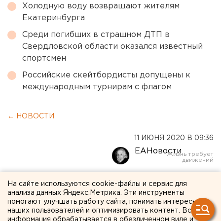
Холодную воду возвращают жителям
Екатеринбурга
Среди погибших в страшном ДТП в
Свердловской области оказался известный
спортсмен
Российские скейтбордисты допущены к
международным турнирам с флагом
← НОВОСТИ
11 ИЮНЯ 2020 В 09:36
ЕАНовости
В Челябинской области
На сайте используются cookie-файлы и сервис для
анализа данных Яндекс.Метрика. Эти инструменты
наркоторговцы пытались
помогают улучшать работу сайта, понимать интересы
наших пользователей и оптимизировать контент. Вся
сбыть килограмм героина
информация обрабатывается в обезличенном виде и