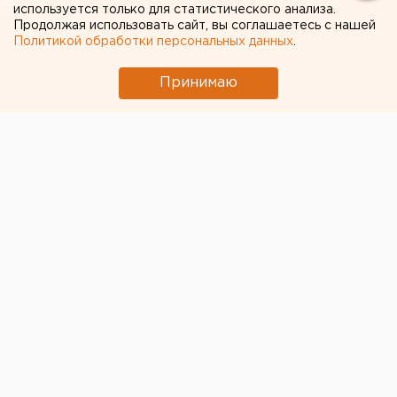
используется только для статистического анализа.
Продолжая использовать сайт, вы соглашаетесь с нашей
Политикой обработки персональных данных
.
Принимаю
Вратарь «Автомобилиста» Владимир Галкин получил
повреждение в период самоизоляции, сообщил
директор клуба Максим Рябков.
«К сожалению, он получил достаточно серьезную
травму во время самоизоляции. На данный момент