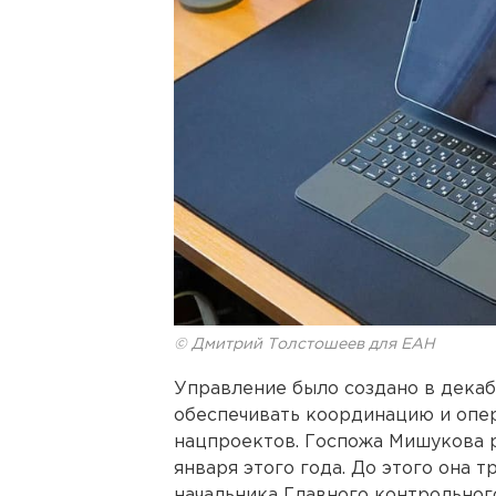
© Дмитрий Толстошеев для ЕАН
Управление было создано в декаб
обеспечивать координацию и опе
нацпроектов. Госпожа Мишукова ра
января этого года. До этого она 
начальника Главного контрольног