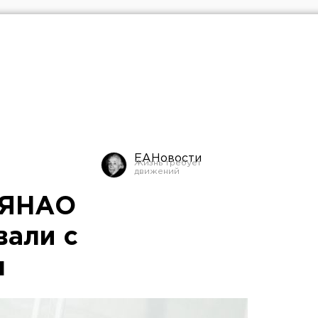
ЕАНовости
 ЯНАО
вали с
м