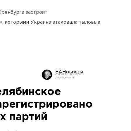
Оренбурга застроят
», которыми Украина атаковала тыловые
ЕАНовости
елябинское
арегистрировано
х партий