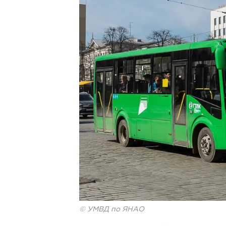
© УМВД по ЯНАО