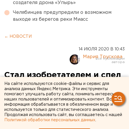
создателя дрона «Упырь»
Челябинцев предупредили о возможном
выходе из берегов реки Миасс
← НОВОСТИ
14 ИЮЛЯ 2020 В 10:43
Мария Трускова
Стал изобретателем и спел
с Шахриным: история
На сайте используются cookie-файлы и сервис для
анализа данных Яндекс.Метрика. Эти инструменты
юного свердловчанина,
помогают улучшать работу сайта, понимать интересы
наших пользователей и оптимизировать контент. Вся
который победил рак
информация обрабатывается в обезличенном виде и
используется только для статистического анализа.
Продолжая использовать сайт, вы соглашаетесь с нашей
Политикой обработки персональных данных
.