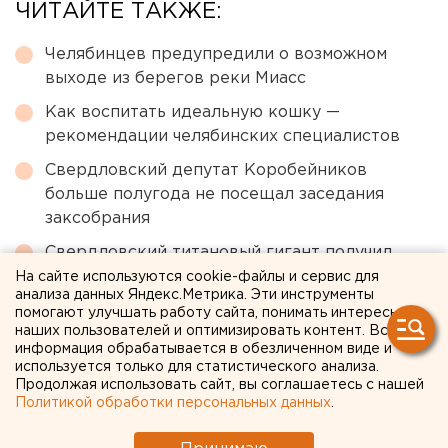
ЧИТАЙТЕ ТАКЖЕ:
Челябинцев предупредили о возможном
выходе из берегов реки Миасс
Как воспитать идеальную кошку —
рекомендации челябинских специалистов
Свердловский депутат Коробейников
больше полугода не посещал заседания
заксобрания
Свердловский титановый гигант получил
крупный убыток
На сайте используются cookie-файлы и сервис для
анализа данных Яндекс.Метрика. Эти инструменты
Беспилотная опасность объявлена в
помогают улучшать работу сайта, понимать интересы
наших пользователей и оптимизировать контент. Вся
Челябинской области
информация обрабатывается в обезличенном виде и
используется только для статистического анализа.
Продолжая использовать сайт, вы соглашаетесь с нашей
← НОВОСТИ
Политикой обработки персональных данных
.
29 ИЮЛЯ 2020 В 12:54