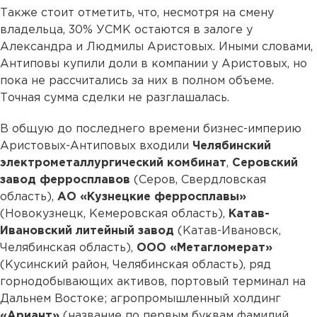
Также стоит отметить, что, несмотря на смену
владельца, 30% УСМК остаются в залоге у
Александра и Людмилы Аристовых. Иными словами,
Антиповы купили доли в компании у Аристовых, но
пока не рассчитались за них в полном объеме.
Точная сумма сделки не разглашалась.
В общую до последнего времени бизнес-империю
Аристовых-Антиповых входили
Челябинский
электрометаллургический комбинат
,
Серовский
завод ферросплавов
(Серов, Свердловская
область),
АО «Кузнецкие ферросплавы»
(Новокузнецк, Кемеровская область),
Катав-
Ивановский литейный завод
(Катав-Ивановск,
Челябинская область),
ООО «Метагломерат»
(Кусинский район, Челябинская область), ряд
горнодобывающих активов, портовый терминал на
Дальнем Востоке; агропромышленный холдинг
«Ариант»
(название по первым буквам фамилий